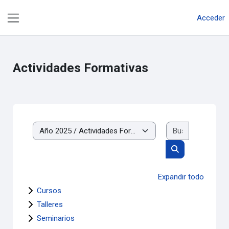
Salta al contenido principal
Acceder
Panel lateral
Actividades Formativas
Buscar cur
Categorías
Buscar cursos
Expandir todo
Cursos
Talleres
Seminarios