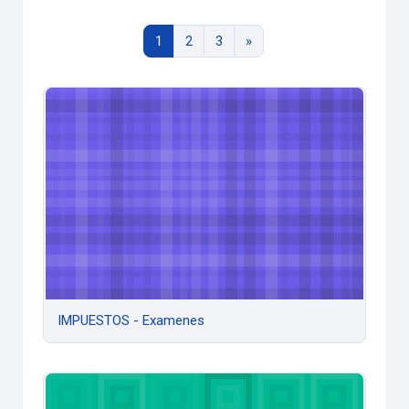
Página 1
Página 2
Página 3
Siguiente página
1
2
3
»
IMPUESTOS - Examenes
IMPUESTOS - Examenes
Actuación Judicial y Profesional - Presencial 2020