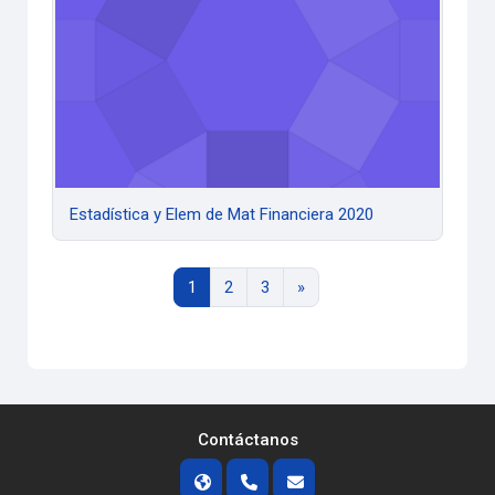
Estadística y Elem de Mat Financiera 2020
Página 1
Página 2
Página 3
Siguiente página
1
2
3
»
Contáctanos