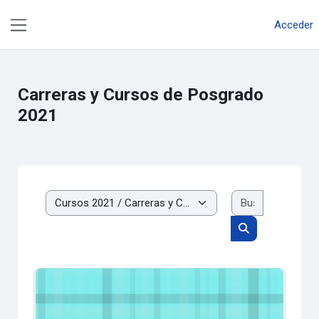
Salta al contenido principal
Acceder
Panel lateral
Carreras y Cursos de Posgrado
2021
Buscar cur
Categorías
Buscar cursos
ESPECIALIZACION EN ADMINISTRACION Y CONTROL PUBL