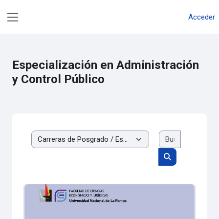
Salta al contenido principal
Acceder
Panel lateral
Especialización en Administración
y Control Público
Buscar cur
Categorías
Buscar cursos
Ética Pública