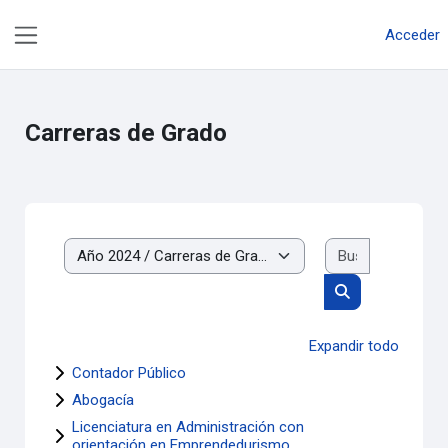
Salta al contenido principal
Acceder
Panel lateral
Carreras de Grado
Buscar cur
Categorías
Buscar cursos
Expandir todo
Contador Público
Abogacía
Licenciatura en Administración con
orientación en Emprendedurismo