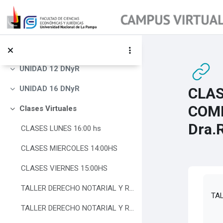
Salta al contenido principal
DISPOSICION TECNICO REGISTRAL N° 2/04
INHIBICION GENERAL DE BIENES COMO MEDIDA CAUTELAR
FORO DE CONSULTAS UNIDAD 8
UNIDAD 12 DNyR
Colapsar
UNIDAD 16 DNyR
CLAS
Colapsar
COMP
Clases Virtuales
Colapsar
Dra.
CLASES LUNES 16:00 hs
CLASES MIERCOLES 14:00HS
CLASES VIERNES 15:00HS
Req
TALLER DERECHO NOTARIAL Y REGITRAL 2021
TAL
TALLER DERECHO NOTARIAL Y REGISTRAL 2021