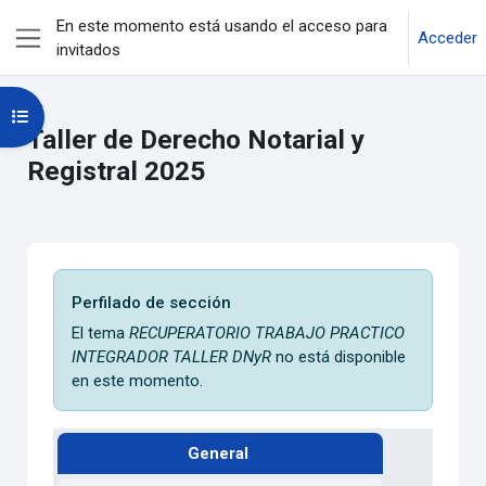
Salta al contenido principal
En este momento está usando el acceso para
Acceder
invitados
Panel lateral
Abrir índice del curso
Taller de Derecho Notarial y
Registral 2025
Perfilado de sección
Perfilado de sección
El tema
RECUPERATORIO TRABAJO PRACTICO
INTEGRADOR TALLER DNyR
no está disponible
en este momento.
General