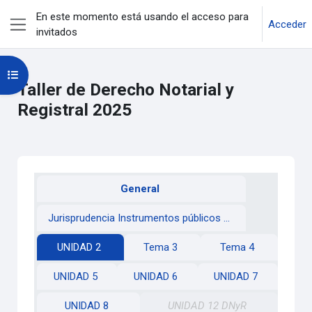
Salta al contenido principal
En este momento está usando el acceso para
Acceder
invitados
Panel lateral
Abrir índice del curso
Taller de Derecho Notarial y
Registral 2025
Perfilado de sección
General
Jurisprudencia Instrumentos públicos y redargusión de falsedad
UNIDAD 2
Tema 3
Tema 4
UNIDAD 5
UNIDAD 6
UNIDAD 7
UNIDAD 8
UNIDAD 12 DNyR