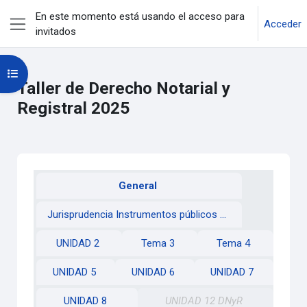
Salta al contenido principal
En este momento está usando el acceso para
Acceder
invitados
Panel lateral
Abrir índice del curso
Taller de Derecho Notarial y
Registral 2025
Perfilado de sección
General
Jurisprudencia Instrumentos públicos y redargusión de falsedad
UNIDAD 2
Tema 3
Tema 4
UNIDAD 5
UNIDAD 6
UNIDAD 7
UNIDAD 8
UNIDAD 12 DNyR